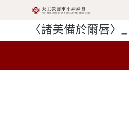
〈諸美備於爾唇〉_ Diffu